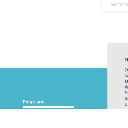
09/03/19
N
D
s
s
W
S
e
Folge uns
u
H
B
a