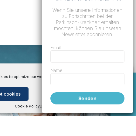
Wenn Sie unsere Informationen
zu Fortschritten bei der
Parkinson-Krankheit erhalten
möchten, können Sie unseren
Newsletter abonnieren.
Email
Name
ies to optimize our website and our service.
t cookies
Deny
View preferences
Senden
Cookie Policy
Datenschutz-Bestimmungen